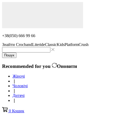
+38(050) 666 99 66
Знайти
Crocband
Literide
Classic
Kids
Platform
Crush
Пошук
Recommended for you
Оновити
Жіночі
❘
Чоловічі
❘
Дитячі
❘
0
Кошик