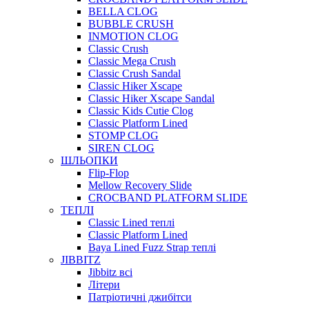
BELLA CLOG
BUBBLE CRUSH
INMOTION CLOG
Classic Crush
Classic Mega Crush
Classic Crush Sandal
Classic Hiker Xscape
Classic Hiker Xscape Sandal
Classic Kids Cutie Clog
Classic Platform Lined
STOMP CLOG
SIREN CLOG
ШЛЬОПКИ
Flip-Flop
Mellow Recovery Slide
CROCBAND PLATFORM SLIDE
ТЕПЛІ
Classic Lined теплі
Classic Platform Lined
Baya Lined Fuzz Strap теплі
JIBBITZ
Jibbitz всі
Літери
Патріотичні джибітси