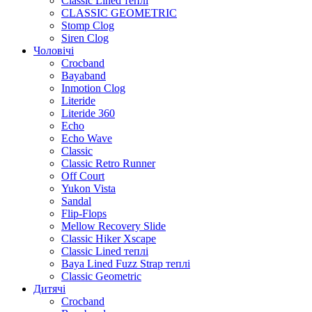
Classic Lined теплі
CLASSIC GEOMETRIC
Stomp Clog
Siren Clog
Чоловічі
Crocband
Bayaband
Inmotion Clog
Literide
Literide 360
Echo
Echo Wave
Classic
Classic Retro Runner
Off Court
Yukon Vista
Sandal
Flip-Flops
Mellow Recovery Slide
Classic Hiker Xscape
Classic Lined теплі
Baya Lined Fuzz Strap теплі
Classic Geometric
Дитячі
Crocband