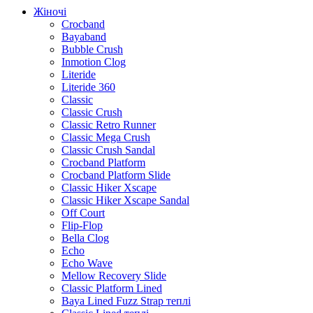
Жіночі
Crocband
Bayaband
Bubble Crush
Inmotion Clog
Literide
Literide 360
Classic
Classic Crush
Classic Retro Runner
Classic Mega Crush
Classic Crush Sandal
Crocband Platform
Crocband Platform Slide
Classic Hiker Xscape
Classic Hiker Xscape Sandal
Off Court
Flip-Flop
Bella Clog
Echo
Echo Wave
Mellow Recovery Slide
Classic Platform Lined
Baya Lined Fuzz Strap теплі