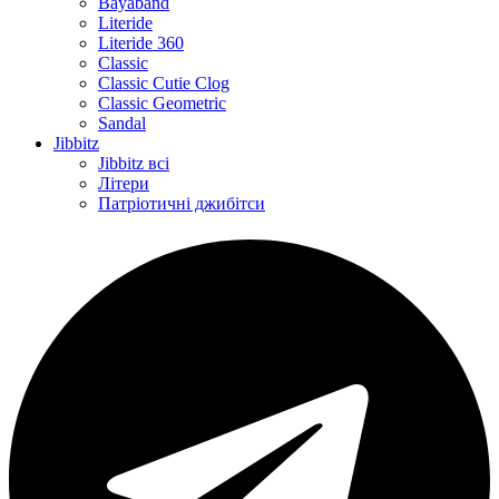
Bayaband
Literide
Literide 360
Classic
Classic Cutie Clog
Classic Geometric
Sandal
Jibbitz
Jibbitz всі
Літери
Патріотичні джибітси