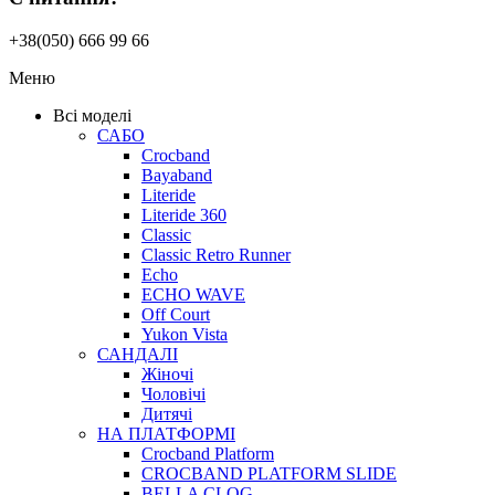
+38(050) 666 99 66
Меню
Всі моделі
САБО
Crocband
Bayaband
Literide
Literide 360
Classic
Classic Retro Runner
Echo
ECHO WAVE
Off Court
Yukon Vista
САНДАЛІ
Жіночі
Чоловічі
Дитячі
НА ПЛАТФОРМІ
Crocband Platform
CROCBAND PLATFORM SLIDE
BELLA CLOG