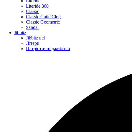
Literide
Literide 360
Classic
Classic Cutie Clog
Classic Geometric
Sandal
Jibbitz
Jibbitz всі
Літери
Патріотичні джибітси