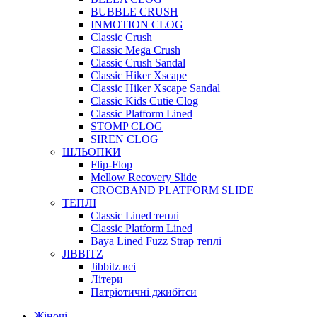
BUBBLE CRUSH
INMOTION CLOG
Classic Crush
Classic Mega Crush
Classic Crush Sandal
Classic Hiker Xscape
Classic Hiker Xscape Sandal
Classic Kids Cutie Clog
Classic Platform Lined
STOMP CLOG
SIREN CLOG
ШЛЬОПКИ
Flip-Flop
Mellow Recovery Slide
CROCBAND PLATFORM SLIDE
ТЕПЛІ
Classic Lined теплі
Classic Platform Lined
Baya Lined Fuzz Strap теплі
JIBBITZ
Jibbitz всі
Літери
Патріотичні джибітси
Жіночі