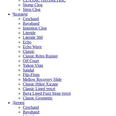
CLASSIC GEOMETRIC
Stomp Clog
Siren Clog
Чоловічі
Crocband
Bayaband
Inmotion Clog
Literide
Literide 360
Echo
Echo Wave
Classic
Classic Retro Runner
Off Court
Yukon Vista
Sandal
Flip-Flops
Mellow Recovery Slide
Classic Hiker Xscape
Classic Lined теплі
Baya Lined Fuzz Strap теплі
Classic Geometric
Дитячі
Crocband
Bayaband