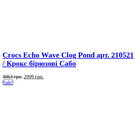
Crocs Echo Wave Clog Pond арт. 210521
/ Крокс бірюзові Сабо
Оригінальна
Поточна
3063
грн.
2999
грн.
ціна:
ціна:
Sale!
3063 грн..
2999 грн..