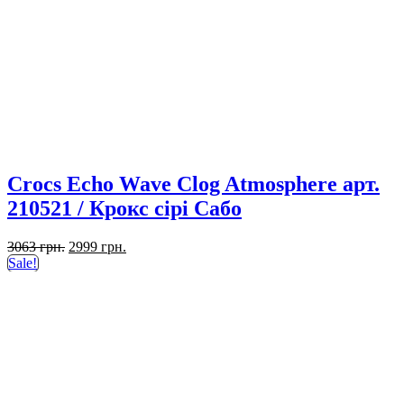
Crocs Echo Wave Clog Atmosphere арт.
210521 / Крокс сірі Сабо
Оригінальна
Поточна
3063
грн.
2999
грн.
ціна:
ціна:
Sale!
3063 грн..
2999 грн..