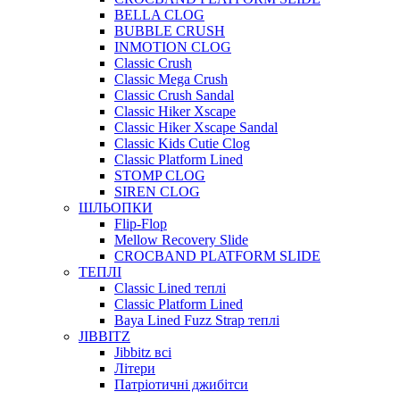
BELLA CLOG
BUBBLE CRUSH
INMOTION CLOG
Classic Crush
Classic Mega Crush
Classic Crush Sandal
Classic Hiker Xscape
Classic Hiker Xscape Sandal
Classic Kids Cutie Clog
Classic Platform Lined
STOMP CLOG
SIREN CLOG
ШЛЬОПКИ
Flip-Flop
Mellow Recovery Slide
CROCBAND PLATFORM SLIDE
ТЕПЛІ
Classic Lined теплі
Classic Platform Lined
Baya Lined Fuzz Strap теплі
JIBBITZ
Jibbitz всі
Літери
Патріотичні джибітси