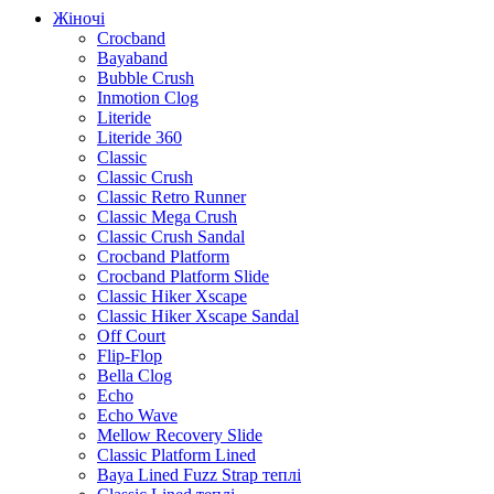
Жіночі
Crocband
Bayaband
Bubble Crush
Inmotion Clog
Literide
Literide 360
Classic
Classic Crush
Classic Retro Runner
Classic Mega Crush
Classic Crush Sandal
Crocband Platform
Crocband Platform Slide
Classic Hiker Xscape
Classic Hiker Xscape Sandal
Off Court
Flip-Flop
Bella Clog
Echo
Echo Wave
Mellow Recovery Slide
Classic Platform Lined
Baya Lined Fuzz Strap теплі