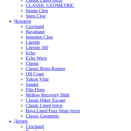
Classic Lined теплі
CLASSIC GEOMETRIC
Stomp Clog
Siren Clog
Чоловічі
Crocband
Bayaband
Inmotion Clog
Literide
Literide 360
Echo
Echo Wave
Classic
Classic Retro Runner
Off Court
Yukon Vista
Sandal
Flip-Flops
Mellow Recovery Slide
Classic Hiker Xscape
Classic Lined теплі
Baya Lined Fuzz Strap теплі
Classic Geometric
Дитячі
Crocband