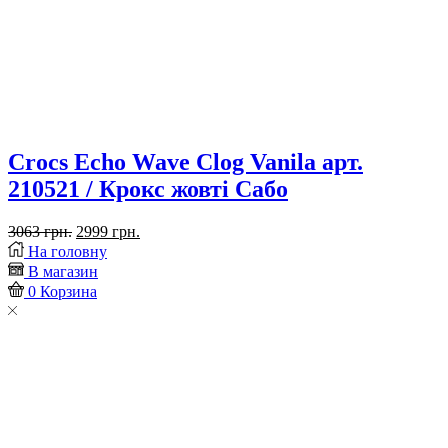
Crocs Echo Wave Clog Vanila арт.
210521 / Крокс жовті Сабо
Оригінальна
Поточна
3063
грн.
2999
грн.
Placeholder
ціна:
ціна:
На головну
for
3063 грн..
2999 грн..
В магазин
ajax
0
Корзина
description
replacement