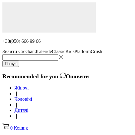
+38(050) 666 99 66
Знайти
Crocband
Literide
Classic
Kids
Platform
Crush
Пошук
Recommended for you
Оновити
Жіночі
❘
Чоловічі
❘
Дитячі
❘
0
Кошик