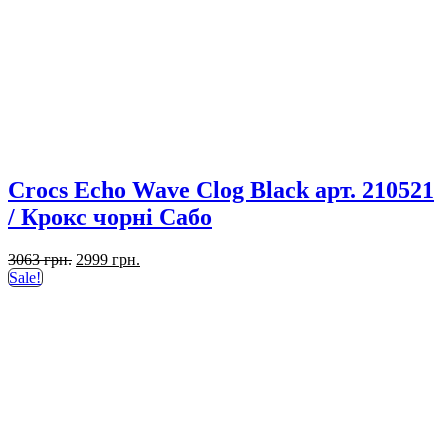
Crocs Echo Wave Clog Black арт. 210521
/ Крокс чорні Сабо
Оригінальна
Поточна
3063
грн.
2999
грн.
ціна:
ціна:
Sale!
3063 грн..
2999 грн..