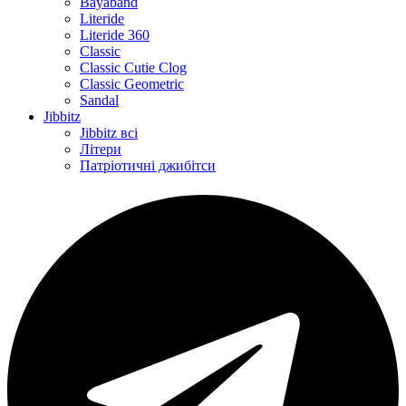
Bayaband
Literide
Literide 360
Classic
Classic Cutie Clog
Classic Geometric
Sandal
Jibbitz
Jibbitz всі
Літери
Патріотичні джибітси