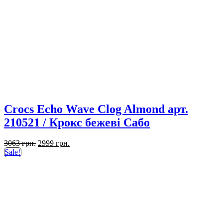
Crocs Echo Wave Clog Almond арт.
210521 / Крокс бежеві Сабо
Оригінальна
Поточна
3063
грн.
2999
грн.
ціна:
ціна:
Sale!
3063 грн..
2999 грн..