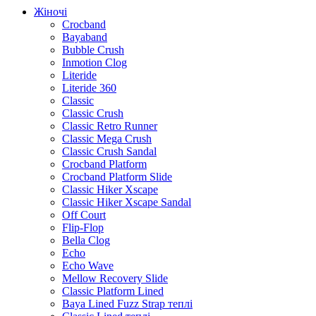
Жіночі
Crocband
Bayaband
Bubble Crush
Inmotion Clog
Literide
Literide 360
Classic
Classic Crush
Classic Retro Runner
Classic Mega Crush
Classic Crush Sandal
Crocband Platform
Crocband Platform Slide
Classic Hiker Xscape
Classic Hiker Xscape Sandal
Off Court
Flip-Flop
Bella Clog
Echo
Echo Wave
Mellow Recovery Slide
Classic Platform Lined
Baya Lined Fuzz Strap теплі