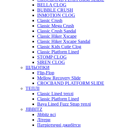
BELLA CLOG
BUBBLE CRUSH
INMOTION CLOG
Classic Crush
Classic Mega Crush
Classic Crush Sandal
Classic Hiker Xscape
Classic Hiker Xscape Sandal
Classic Kids Cutie Clog
Classic Platform Lined
STOMP CLOG
SIREN CLOG
ШЛЬОПКИ
Flip-Flop
Mellow Recovery Slide
CROCBAND PLATFORM SLIDE
ТЕПЛІ
Classic Lined теплі
Classic Platform Lined
Baya Lined Fuzz Strap теплі
JIBBITZ
Jibbitz всі
Літери
Патріотичні джибітси