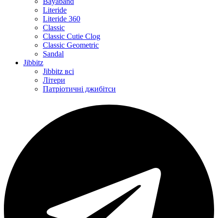
Bayaband
Literide
Literide 360
Classic
Classic Cutie Clog
Classic Geometric
Sandal
Jibbitz
Jibbitz всі
Літери
Патріотичні джибітси