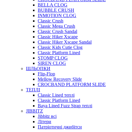
BELLA CLOG
BUBBLE CRUSH
INMOTION CLOG
Classic Crush
Classic Mega Crush
Classic Crush Sandal
Classic Hiker Xscape
Classic Hiker Xscape Sandal
Classic Kids Cutie Clog
Classic Platform Lined
STOMP CLOG
SIREN CLOG
ШЛЬОПКИ
Flip-Flop
Mellow Recovery Slide
CROCBAND PLATFORM SLIDE
ТЕПЛІ
Classic Lined теплі
Classic Platform Lined
Baya Lined Fuzz Strap теплі
JIBBITZ
Jibbitz всі
Літери
Патріотичні джибітси