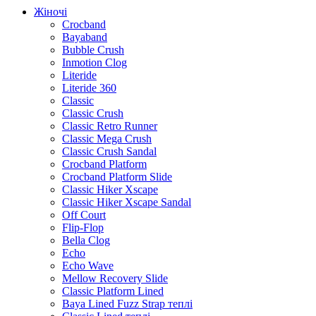
Жіночі
Crocband
Bayaband
Bubble Crush
Inmotion Clog
Literide
Literide 360
Classic
Classic Crush
Classic Retro Runner
Classic Mega Crush
Classic Crush Sandal
Crocband Platform
Crocband Platform Slide
Classic Hiker Xscape
Classic Hiker Xscape Sandal
Off Court
Flip-Flop
Bella Clog
Echo
Echo Wave
Mellow Recovery Slide
Classic Platform Lined
Baya Lined Fuzz Strap теплі