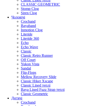
Classic Lined теплі
CLASSIC GEOMETRIC
Stomp Clog
Siren Clog
Чоловічі
Crocband
Bayaband
Inmotion Clog
Literide
Literide 360
Echo
Echo Wave
Classic
Classic Retro Runner
Off Court
Yukon Vista
Sandal
Flip-Flops
Mellow Recovery Slide
Classic Hiker Xscape
Classic Lined теплі
Baya Lined Fuzz Strap теплі
Classic Geometric
Дитячі
Crocband