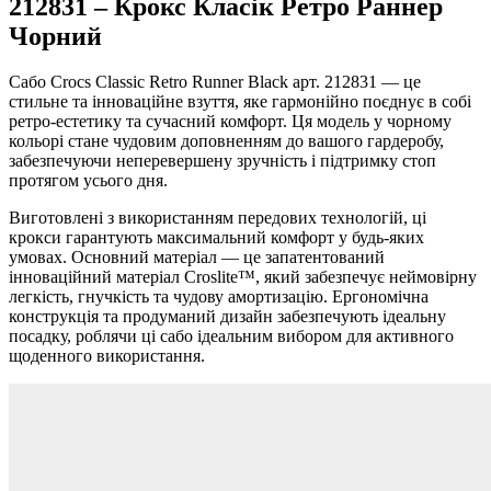
212831 – Крокс Класік Ретро Раннер
Чорний
Сабо Crocs Classic Retro Runner Black арт. 212831 — це
стильне та інноваційне взуття, яке гармонійно поєднує в собі
ретро-естетику та сучасний комфорт. Ця модель у чорному
кольорі стане чудовим доповненням до вашого гардеробу,
забезпечуючи неперевершену зручність і підтримку стоп
протягом усього дня.
Виготовлені з використанням передових технологій, ці
крокси гарантують максимальний комфорт у будь-яких
умовах. Основний матеріал — це запатентований
інноваційний матеріал Croslite™, який забезпечує неймовірну
легкість, гнучкість та чудову амортизацію. Ергономічна
конструкція та продуманий дизайн забезпечують ідеальну
посадку, роблячи ці сабо ідеальним вибором для активного
щоденного використання.