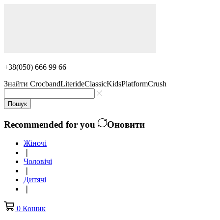
+38(050) 666 99 66
Знайти
Crocband
Literide
Classic
Kids
Platform
Crush
Пошук
Recommended for you
Оновити
Жіночі
❘
Чоловічі
❘
Дитячі
❘
0
Кошик