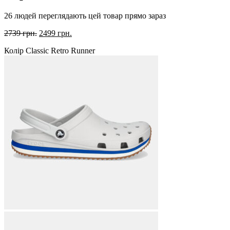
26 людей переглядають цей товар прямо зараз
Оригінальна
Поточна
2739
грн.
2499
грн.
ціна:
ціна:
Колір Classic Retro Runner
2739 грн..
2499 грн..