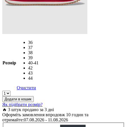
36
37
38
39
Розмір
40-41
42
43
44
Очистити
Crocs
Classic
Додати в кошик
Retro
Як підібрати розмір?
Runner
🔥 3 штук продано за 3 дні
Black
Оформіть замовлення впродовж 10 годин та
арт.
отримайте:
07.08.2026 - 11.08.2026
212831