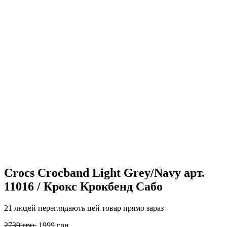
Crocs Crocband Light Grey/Navy арт.
11016 / Крокс Крокбенд Сабо
21 людей переглядають цей товар прямо зараз
Оригінальна
Поточна
2739
грн.
1999
грн.