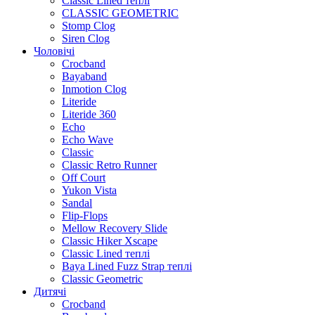
Classic Lined теплі
CLASSIC GEOMETRIC
Stomp Clog
Siren Clog
Чоловічі
Crocband
Bayaband
Inmotion Clog
Literide
Literide 360
Echo
Echo Wave
Classic
Classic Retro Runner
Off Court
Yukon Vista
Sandal
Flip-Flops
Mellow Recovery Slide
Classic Hiker Xscape
Classic Lined теплі
Baya Lined Fuzz Strap теплі
Classic Geometric
Дитячі
Crocband