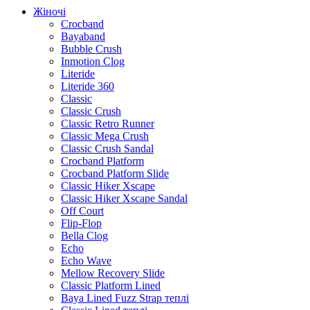
Жіночі
Crocband
Bayaband
Bubble Crush
Inmotion Clog
Literide
Literide 360
Classic
Classic Crush
Classic Retro Runner
Classic Mega Crush
Classic Crush Sandal
Crocband Platform
Crocband Platform Slide
Classic Hiker Xscape
Classic Hiker Xscape Sandal
Off Court
Flip-Flop
Bella Clog
Echo
Echo Wave
Mellow Recovery Slide
Classic Platform Lined
Baya Lined Fuzz Strap теплі