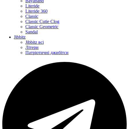
Bayaband
Literide
Literide 360
Classic
Classic Cutie Clog
Classic Geometric
Sandal
Jibbitz
Jibbitz всі
Літери
Патріотичні джибітси