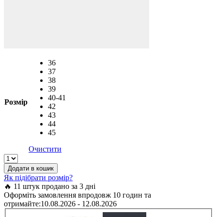
36
37
38
39
40-41
Розмір
42
43
44
45
Очистити
Crocs
Crocband
Додати в кошик
Light
Як підібрати розмір?
Grey/Navy
🔥 11 штук продано за 3 дні
арт.
Оформіть замовлення впродовж 10 годин та
11016
отримайте:
10.08.2026 - 12.08.2026
/