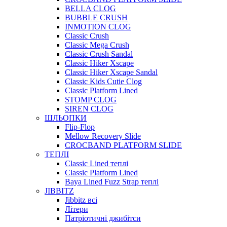
BELLA CLOG
BUBBLE CRUSH
INMOTION CLOG
Classic Crush
Classic Mega Crush
Classic Crush Sandal
Classic Hiker Xscape
Classic Hiker Xscape Sandal
Classic Kids Cutie Clog
Classic Platform Lined
STOMP CLOG
SIREN CLOG
ШЛЬОПКИ
Flip-Flop
Mellow Recovery Slide
CROCBAND PLATFORM SLIDE
ТЕПЛІ
Classic Lined теплі
Classic Platform Lined
Baya Lined Fuzz Strap теплі
JIBBITZ
Jibbitz всі
Літери
Патріотичні джибітси