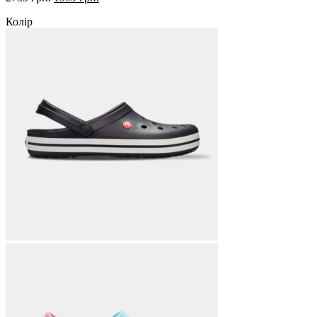
ціна:
ціна:
Колір
2739 грн..
1999 грн..