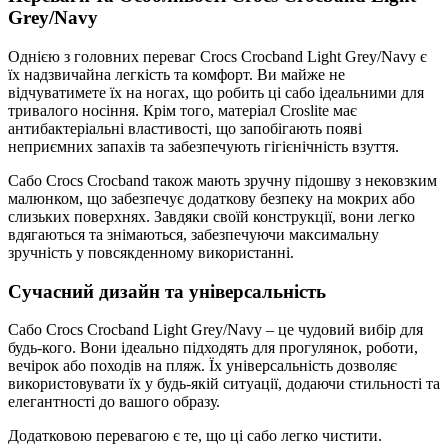
Grey/Navy
Однією з головних переваг Crocs Crocband Light Grey/Navy є
їх надзвичайна легкість та комфорт. Ви майже не
відчуватимете їх на ногах, що робить ці сабо ідеальними для
тривалого носіння. Крім того, матеріал Croslite має
антибактеріальні властивості, що запобігають появі
неприємних запахів та забезпечують гігієнічність взуття.
Сабо Crocs Crocband також мають зручну підошву з нековзким
малюнком, що забезпечує додаткову безпеку на мокрих або
слизьких поверхнях. Завдяки своїй конструкції, вони легко
вдягаються та знімаються, забезпечуючи максимальну
зручність у повсякденному використанні.
Сучасний дизайн та універсальність
Сабо Crocs Crocband Light Grey/Navy – це чудовий вибір для
будь-кого. Вони ідеально підходять для прогулянок, роботи,
вечірок або походів на пляж. Їх універсальність дозволяє
використовувати їх у будь-якій ситуації, додаючи стильності та
елегантності до вашого образу.
Додатковою перевагою є те, що ці сабо легко чистити.