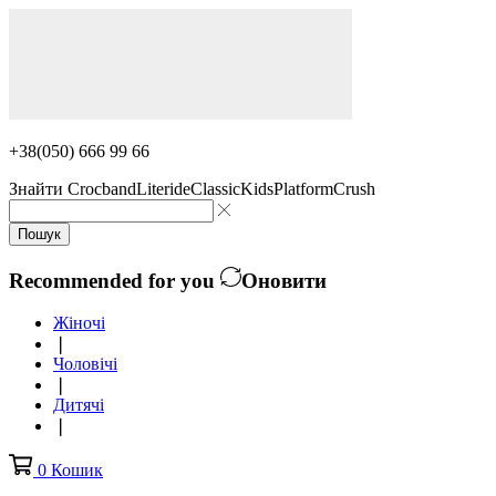
+38(050) 666 99 66
Знайти
Crocband
Literide
Classic
Kids
Platform
Crush
Пошук
Recommended for you
Оновити
Жіночі
❘
Чоловічі
❘
Дитячі
❘
0
Кошик