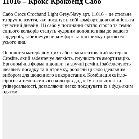
11016 – Крокс Крокбенд Сабо
Сабо Crocs Crocband Light Grey/Navy арт. 11016 – це стильне
та зручне взуття, яке поєднує в собі комфорт, довговічність та
сучасний дизайн. Ці сабо у поєднанні світло-сірого та темно-
синього кольорів стануть чудовим доповненням до вашого
гардеробу, забезпечуючи комфорт та підтримку протягом
усього дня.
Основним матеріалом цих сабо є запатентований матеріал
Croslite, який забезпечує легкість, гнучкість та амортизацію.
Ергономічна форма підошви та зручні ремінці забезпечують
ідеальну посадку та підтримку, роблячи ці сабо ідеальним
вибором для щоденного використання. Комбінація світло-
сірого та темно-синього кольорів додає їм стильності та
універсальності, дозволяючи легко поєднувати їх з будь-яким
одягом.