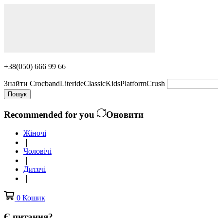
+38(050) 666 99 66
Знайти
Crocband
Literide
Classic
Kids
Platform
Crush
Пошук
Recommended for you
Оновити
Жіночі
❘
Чоловічі
❘
Дитячі
❘
0
Кошик
Є питання?