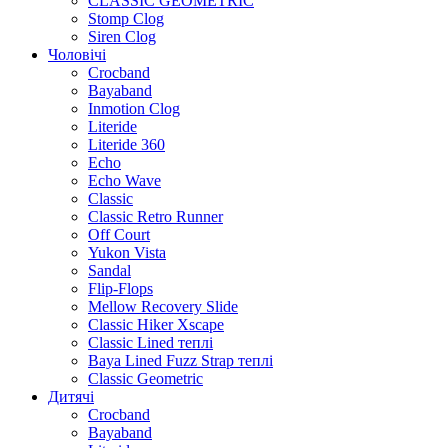
CLASSIC GEOMETRIC
Stomp Clog
Siren Clog
Чоловічі
Crocband
Bayaband
Inmotion Clog
Literide
Literide 360
Echo
Echo Wave
Classic
Classic Retro Runner
Off Court
Yukon Vista
Sandal
Flip-Flops
Mellow Recovery Slide
Classic Hiker Xscape
Classic Lined теплі
Baya Lined Fuzz Strap теплі
Classic Geometric
Дитячі
Crocband
Bayaband