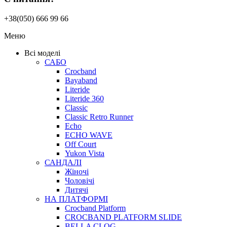
+38(050) 666 99 66
Меню
Всі моделі
САБО
Crocband
Bayaband
Literide
Literide 360
Classic
Classic Retro Runner
Echo
ECHO WAVE
Off Court
Yukon Vista
САНДАЛІ
Жіночі
Чоловічі
Дитячі
НА ПЛАТФОРМІ
Crocband Platform
CROCBAND PLATFORM SLIDE
BELLA CLOG