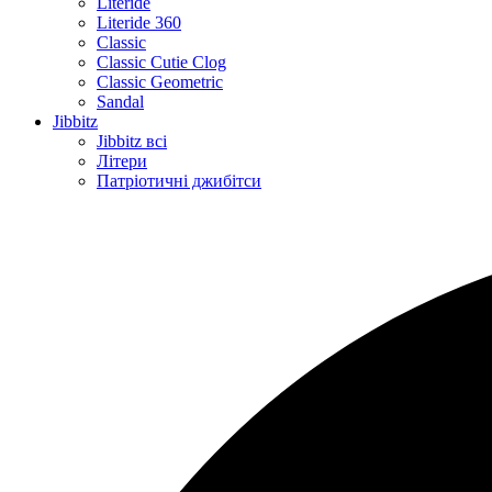
Literide
Literide 360
Classic
Classic Cutie Clog
Classic Geometric
Sandal
Jibbitz
Jibbitz всі
Літери
Патріотичні джибітси