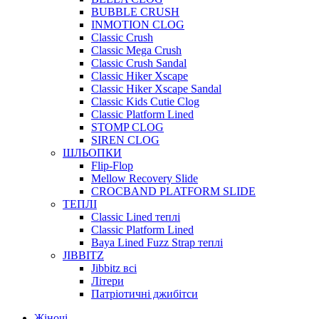
BUBBLE CRUSH
INMOTION CLOG
Classic Crush
Classic Mega Crush
Classic Crush Sandal
Classic Hiker Xscape
Classic Hiker Xscape Sandal
Classic Kids Cutie Clog
Classic Platform Lined
STOMP CLOG
SIREN CLOG
ШЛЬОПКИ
Flip-Flop
Mellow Recovery Slide
CROCBAND PLATFORM SLIDE
ТЕПЛІ
Classic Lined теплі
Classic Platform Lined
Baya Lined Fuzz Strap теплі
JIBBITZ
Jibbitz всі
Літери
Патріотичні джибітси
Жіночі