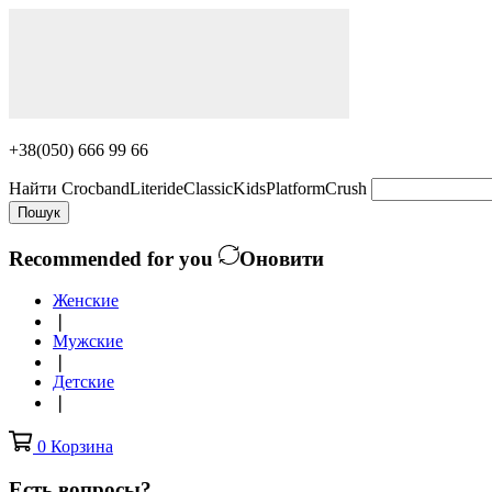
+38(050) 666 99 66
Найти
Crocband
Literide
Classic
Kids
Platform
Crush
Пошук
Recommended for you
Оновити
Женские
❘
Мужские
❘
Детские
❘
0
Корзина
Есть вопросы?