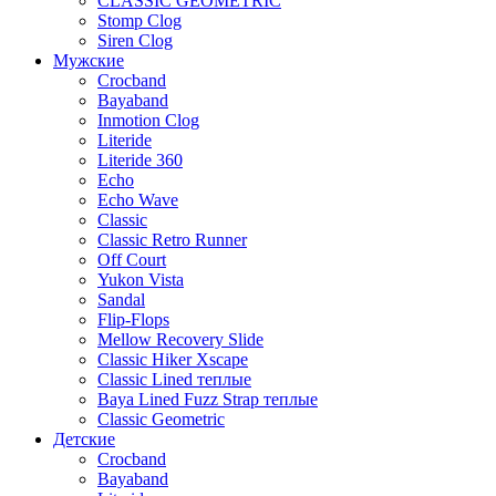
CLASSIC GEOMETRIC
Stomp Clog
Siren Clog
Мужские
Crocband
Bayaband
Inmotion Clog
Literide
Literide 360
Echo
Echo Wave
Classic
Classic Retro Runner
Off Court
Yukon Vista
Sandal
Flip-Flops
Mellow Recovery Slide
Classic Hiker Xscape
Classic Lined теплые
Baya Lined Fuzz Strap теплые
Classic Geometric
Детские
Crocband
Bayaband