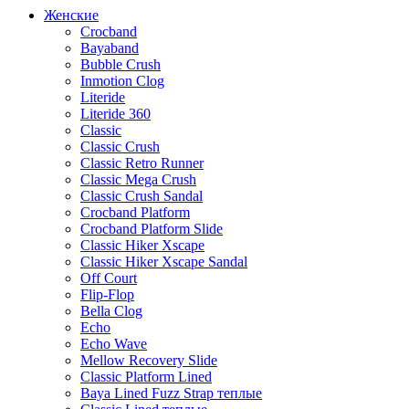
Женские
Crocband
Bayaband
Bubble Crush
Inmotion Clog
Literide
Literide 360
Classic
Classic Crush
Classic Retro Runner
Classic Mega Crush
Classic Crush Sandal
Crocband Platform
Crocband Platform Slide
Classic Hiker Xscape
Classic Hiker Xscape Sandal
Off Court
Flip-Flop
Bella Clog
Echo
Echo Wave
Mellow Recovery Slide
Classic Platform Lined
Baya Lined Fuzz Strap теплые