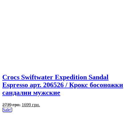
Crocs Swiftwater Expedition Sandal
Espresso арт. 206526 / Крокс босоножки
сандалии мужские
Первоначальная
Текущая
2739
грн.
1699
грн.
цена
цена:
Sale!
составляла
1699 грн..
2739 грн..