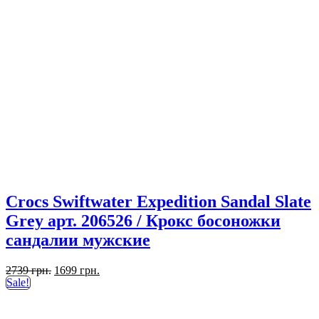
Crocs Swiftwater Expedition Sandal Slate
Grey арт. 206526 / Крокс босоножки
сандалии мужские
Первоначальная
Текущая
2739
грн.
1699
грн.
цена
цена:
Sale!
составляла
1699 грн..
2739 грн..