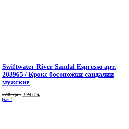
Swiftwater River Sandal Espresso арт.
203965 / Крокс босоножки сандалии
мужские
Первоначальная
Текущая
2739
грн.
1699
грн.
цена
цена:
Sale!
составляла
1699 грн..
2739 грн..