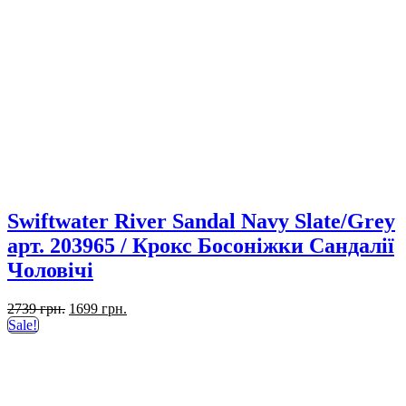
Swiftwater River Sandal Navy Slate/Grey
арт. 203965 / Крокс Босоніжки Сандалії
Чоловічі
Первоначальная
Текущая
2739
грн.
1699
грн.
цена
цена:
Sale!
составляла
1699 грн..
2739 грн..