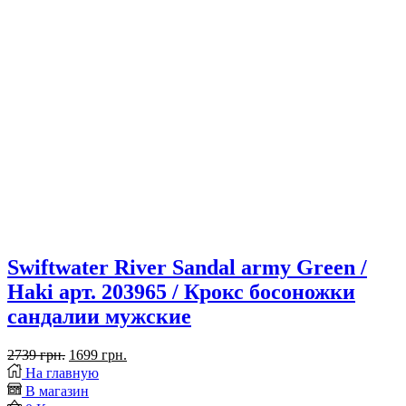
Swiftwater River Sandal army Green /
Haki арт. 203965 / Крокс босоножки
сандалии мужские
Первоначальная
Текущая
2739
грн.
1699
грн.
Placeholder
цена
цена:
На главную
for
составляла
1699 грн..
В магазин
ajax
2739 грн..