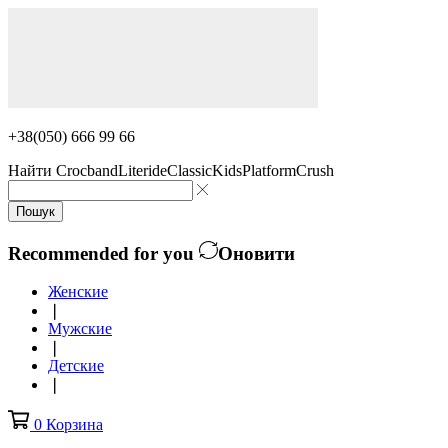
+38(050) 666 99 66
Найти
Crocband
Literide
Classic
Kids
Platform
Crush
Пошук
Recommended for you
Оновити
Женские
❘
Мужские
❘
Детские
❘
0
Корзина