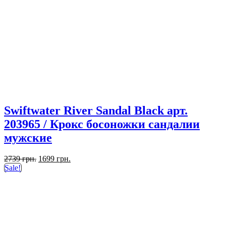
Swiftwater River Sandal Black арт.
203965 / Крокс босоножки сандалии
мужские
Первоначальная
Текущая
2739
грн.
1699
грн.
цена
цена:
Sale!
составляла
1699 грн..
2739 грн..