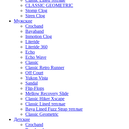
Classic Lined теплые
CLASSIC GEOMETRIC
Stomp Clog
Siren Clog
Мужские
Crocband
Bayaband
Inmotion Clog
Literide
Literide 360
Echo
Echo Wave
Classic
Classic Retro Runner
Off Court
Yukon Vista
Sandal
Flip-Flops
Mellow Recovery Slide
Classic Hiker Xscape
Classic Lined теплые
Baya Lined Fuzz Strap теплые
Classic Geometric
Детские
Crocband