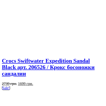
Crocs Swiftwater Expedition Sandal
Black арт. 206526 / Крокс босоножки
сандалии
Первоначальная
Текущая
2739
грн.
1699
грн.
цена
цена:
Sale!
составляла
1699 грн..
2739 грн..