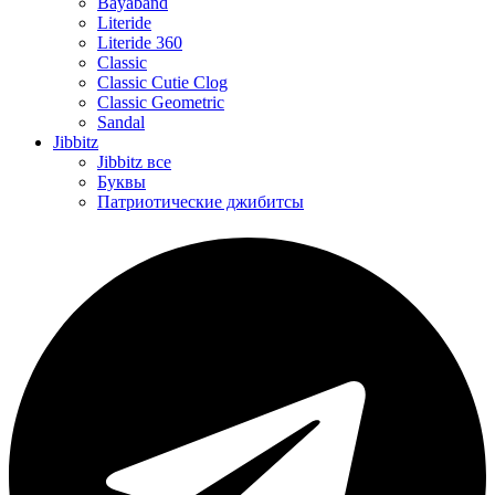
Bayaband
Literide
Literide 360
Classic
Classic Cutie Clog
Classic Geometric
Sandal
Jibbitz
Jibbitz все
Буквы
Патриотические джибитсы