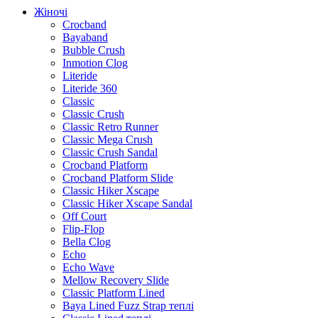
Жіночі
Crocband
Bayaband
Bubble Crush
Inmotion Clog
Literide
Literide 360
Classic
Classic Crush
Classic Retro Runner
Classic Mega Crush
Classic Crush Sandal
Crocband Platform
Crocband Platform Slide
Classic Hiker Xscape
Classic Hiker Xscape Sandal
Off Court
Flip-Flop
Bella Clog
Echo
Echo Wave
Mellow Recovery Slide
Classic Platform Lined
Baya Lined Fuzz Strap теплі