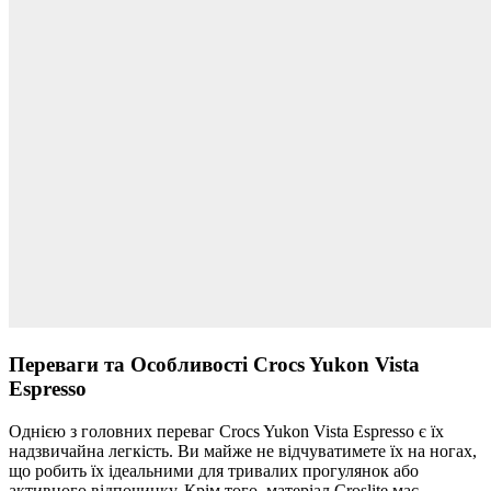
Переваги та Особливості Crocs Yukon Vista
Espresso
Однією з головних переваг Crocs Yukon Vista Espresso є їх
надзвичайна легкість. Ви майже не відчуватимете їх на ногах,
що робить їх ідеальними для тривалих прогулянок або
активного відпочинку. Крім того, матеріал Croslite має