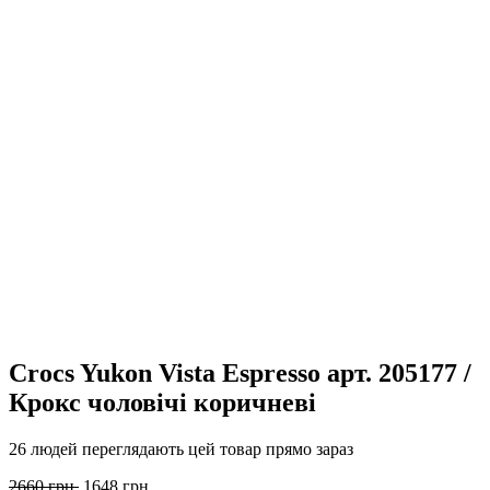
Crocs Yukon Vista Espresso арт. 205177 /
Крокс чоловічі коричневі
26 людей переглядають цей товар прямо зараз
Оригінальна
Поточна
2660
грн.
1648
грн.