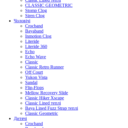
Classic Lined теплі
CLASSIC GEOMETRIC
Stomp Clog
Siren Clog
Чоловічі
Crocband
Bayaband
Inmotion Clog
Literide
Literide 360
Echo
Echo Wave
Classic
Classic Retro Runner
Off Court
Yukon Vista
Sandal
Flip-Flops
Mellow Recovery Slide
Classic Hiker Xscape
Classic Lined теплі
Baya Lined Fuzz Strap теплі
Classic Geometric
Дитячі
Crocband