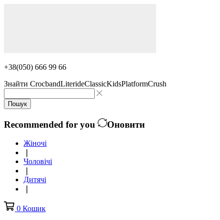
+38(050) 666 99 66
Знайти
Crocband
Literide
Classic
Kids
Platform
Crush
Пошук
Recommended for you
Оновити
Жіночі
❘
Чоловічі
❘
Дитячі
❘
0
Кошик