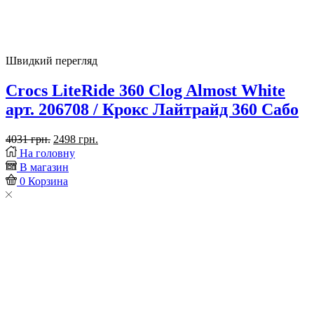
Швидкий перегляд
Crocs LiteRide 360 Clog Almost White
арт. 206708 / Крокс Лайтрайд 360 Сабо
Оригінальна
Поточна
4031
грн.
2498
грн.
ціна:
ціна:
На головну
4031 грн..
2498 грн..
В магазин
0
Корзина