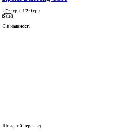
Оригінальна
Поточна
2739
грн.
1999
грн.
ціна:
ціна:
Sale!
2739 грн..
1999 грн..
Є в наявності
Швидкий перегляд