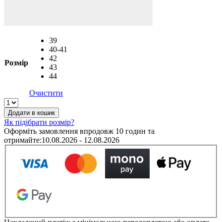
39
40-41
42
Розмір
43
44
Очистити
Crocs
Yukon
Додати в кошик
Vista
Як підібрати розмір?
Espresso
Оформіть замовлення впродовж 10 годин та
арт.
отримайте:
10.08.2026 - 12.08.2026
205177
/
Крокс
чоловічі
коричневі
кількість