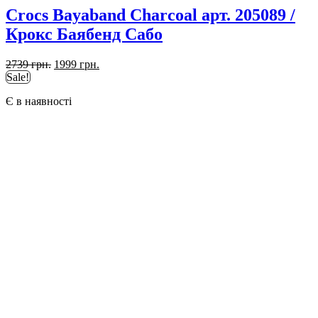
Crocs Bayaband Charcoal арт. 205089 /
Крокс Баябенд Сабо
Оригінальна
Поточна
2739
грн.
1999
грн.
ціна:
ціна:
Sale!
2739 грн..
1999 грн..
Є в наявності