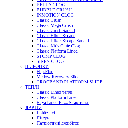
BELLA CLOG
BUBBLE CRUSH
INMOTION CLOG
Classic Crush
Classic Mega Crush
Classic Crush Sandal
Classic Hiker Xscape
Classic Hiker Xscape Sandal
Classic Kids Cutie Clog
Classic Platform Lined
STOMP CLOG
SIREN CLOG
ШЛЬОПКИ
Flip-Flop
Mellow Recovery Slide
CROCBAND PLATFORM SLIDE
ТЕПЛІ
Classic Lined теплі
Classic Platform Lined
Baya Lined Fuzz Strap теплі
JIBBITZ
Jibbitz всі
Літери
Патріотичні джибітси