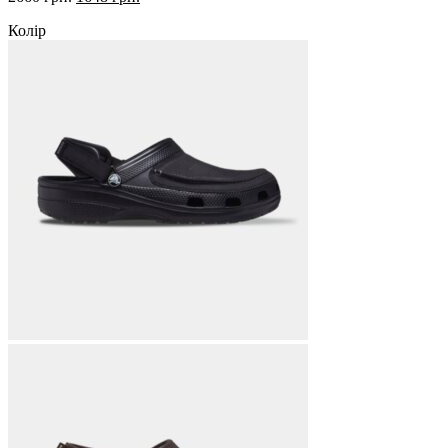
ціна:
ціна:
Колір
2660 грн..
1648 грн..