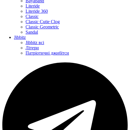
Bayaband
Literide
Literide 360
Classic
Classic Cutie Clog
Classic Geometric
Sandal
Jibbitz
Jibbitz всі
Літери
Патріотичні джибітси