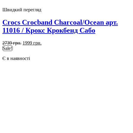
Швидкий перегляд
Crocs Crocband Charcoal/Ocean арт.
11016 / Крокс Крокбенд Сабо
Оригінальна
Поточна
2739
грн.
1999
грн.
ціна:
ціна:
Sale!
2739 грн..
1999 грн..
Є в наявності