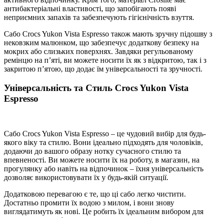
антибактеріальні властивості, що запобігають появі
неприємних запахів та забезпечують гігієнічність взуття.
Сабо Crocs Yukon Vista Espresso також мають зручну підошву з
нековзким малюнком, що забезпечує додаткову безпеку на
мокрих або слизьких поверхнях. Завдяки регульованому
ремінцю на п’яті, ви можете носити їх як з відкритою, так і з
закритою п’ятою, що додає їм універсальності та зручності.
Універсальність та Стиль Crocs Yukon Vista
Espresso
Сабо Crocs Yukon Vista Espresso – це чудовий вибір для будь-
якого віку та стилю. Вони ідеально підходять для чоловіків,
додаючи до вашого образу нотку сучасного стилю та
впевненості. Ви можете носити їх на роботу, в магазин, на
прогулянку або навіть на відпочинок – їхня універсальність
дозволяє використовувати їх у будь-якій ситуації.
Додатковою перевагою є те, що ці сабо легко чистити.
Достатньо промити їх водою з милом, і вони знову
виглядатимуть як нові. Це робить їх ідеальним вибором для