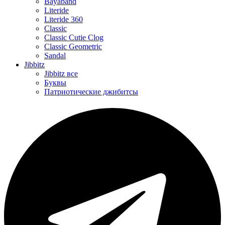
Bayaband
Literide
Literide 360
Classic
Classic Cutie Clog
Classic Geometric
Sandal
Jibbitz
Jibbitz все
Буквы
Патриотические джибитсы