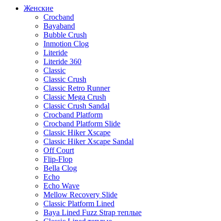
Женские
Crocband
Bayaband
Bubble Crush
Inmotion Clog
Literide
Literide 360
Classic
Classic Crush
Classic Retro Runner
Classic Mega Crush
Classic Crush Sandal
Crocband Platform
Crocband Platform Slide
Classic Hiker Xscape
Classic Hiker Xscape Sandal
Off Court
Flip-Flop
Bella Clog
Echo
Echo Wave
Mellow Recovery Slide
Classic Platform Lined
Baya Lined Fuzz Strap теплые