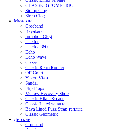
Classic Lined теплые
CLASSIC GEOMETRIC
Stomp Clog
Siren Clog
Мужские
Crocband
Bayaband
Inmotion Clog
Literide
Literide 360
Echo
Echo Wave
Classic
Classic Retro Runner
Off Court
Yukon Vista
Sandal
Flip-Flops
Mellow Recovery Slide
Classic Hiker Xscape
Classic Lined теплые
Baya Lined Fuzz Strap теплые
Classic Geometric
Детские
Crocband