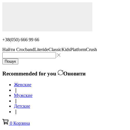
+38(050) 666 99 66
Найти
Crocband
Literide
Classic
Kids
Platform
Crush
Пошук
Recommended for you
Оновити
Женские
❘
Мужские
❘
Детские
❘
0
Корзина