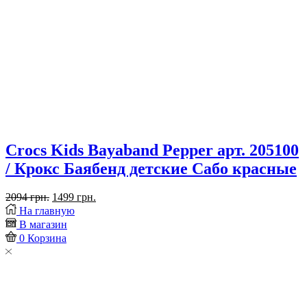
Crocs Kids Bayaband Pepper арт. 205100
/ Крокс Баябенд детские Сабо красные
Первоначальная
Текущая
2094
грн.
1499
грн.
Placeholder
цена
цена:
На главную
for
составляла
1499 грн..
В магазин
ajax
2094 грн..
0
Корзина
description
replacement