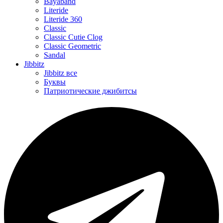
Bayaband
Literide
Literide 360
Classic
Classic Cutie Clog
Classic Geometric
Sandal
Jibbitz
Jibbitz все
Буквы
Патриотические джибитсы