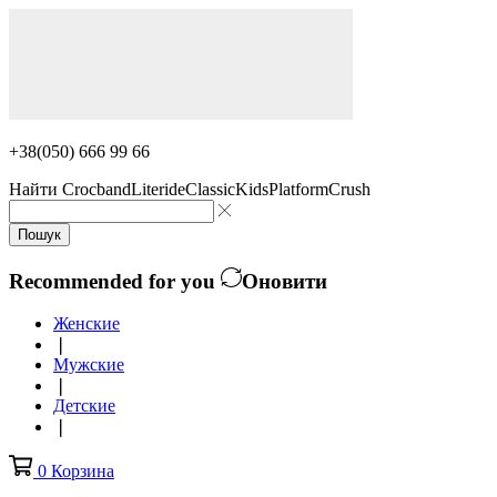
+38(050) 666 99 66
Найти
Crocband
Literide
Classic
Kids
Platform
Crush
Пошук
Recommended for you
Оновити
Женские
❘
Мужские
❘
Детские
❘
0
Корзина