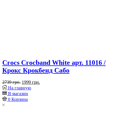
Crocs Crocband White арт. 11016 /
Крокс Крокбенд Сабо
Первоначальная
Текущая
2739
грн.
1999
грн.
Placeholder
цена
цена:
На главную
for
составляла
1999 грн..
В магазин
ajax
2739 грн..
0
Корзина
description
replacement