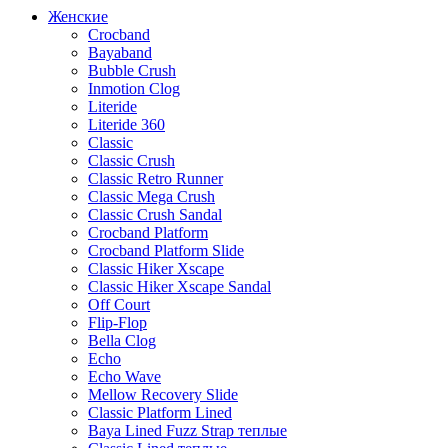
Женские
Crocband
Bayaband
Bubble Crush
Inmotion Clog
Literide
Literide 360
Classic
Classic Crush
Classic Retro Runner
Classic Mega Crush
Classic Crush Sandal
Crocband Platform
Crocband Platform Slide
Classic Hiker Xscape
Classic Hiker Xscape Sandal
Off Court
Flip-Flop
Bella Clog
Echo
Echo Wave
Mellow Recovery Slide
Classic Platform Lined
Baya Lined Fuzz Strap теплые