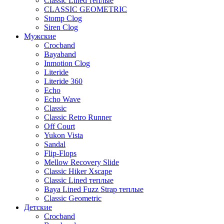
Classic Lined теплые
CLASSIC GEOMETRIC
Stomp Clog
Siren Clog
Мужские
Crocband
Bayaband
Inmotion Clog
Literide
Literide 360
Echo
Echo Wave
Classic
Classic Retro Runner
Off Court
Yukon Vista
Sandal
Flip-Flops
Mellow Recovery Slide
Classic Hiker Xscape
Classic Lined теплые
Baya Lined Fuzz Strap теплые
Classic Geometric
Детские
Crocband