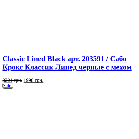
Classic Lined Black арт. 203591 / Сабо
Крокс Классик Линед черные с мехом
Первоначальная
Текущая
3224
грн.
1998
грн.
цена
цена:
Sale!
составляла
1998 грн..
3224 грн..