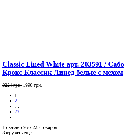
Classic Lined White арт. 203591 / Сабо
Крокс Классик Линед белые с мехом
Первоначальная
Текущая
3224
грн.
1998
грн.
цена
цена:
1
составляла
1998 грн..
2
3224 грн..
…
25
далі
Показано 9 из 225 товаров
Загрузить еще