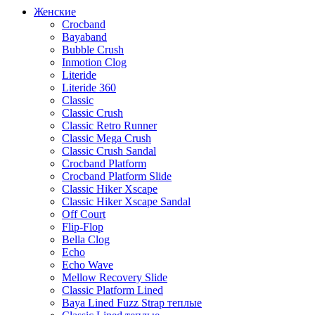
Женские
Crocband
Bayaband
Bubble Crush
Inmotion Clog
Literide
Literide 360
Classic
Classic Crush
Classic Retro Runner
Classic Mega Crush
Classic Crush Sandal
Crocband Platform
Crocband Platform Slide
Classic Hiker Xscape
Classic Hiker Xscape Sandal
Off Court
Flip-Flop
Bella Clog
Echo
Echo Wave
Mellow Recovery Slide
Classic Platform Lined
Baya Lined Fuzz Strap теплые