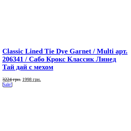
Classic Lined Tie Dye Garnet / Multi арт.
206341 / Сабо Крокс Классик Линед
Тай дай с мехом
Первоначальная
Текущая
3224
грн.
1998
грн.
цена
цена:
Sale!
составляла
1998 грн..
3224 грн..