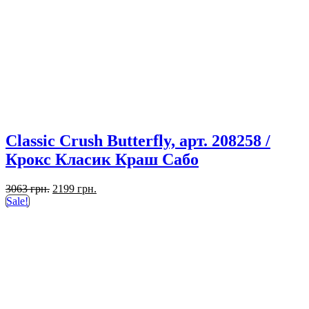
Classic Crush Butterfly, арт. 208258 /
Крокс Класик Краш Сабо
Первоначальная
Текущая
3063
грн.
2199
грн.
цена
цена:
Sale!
составляла
2199 грн..
3063 грн..