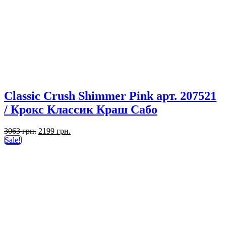
Classic Crush Shimmer Pink арт. 207521
/ Крокс Классик Краш Сабо
Первоначальная
Текущая
3063
грн.
2199
грн.
цена
цена:
Sale!
составляла
2199 грн..
3063 грн..