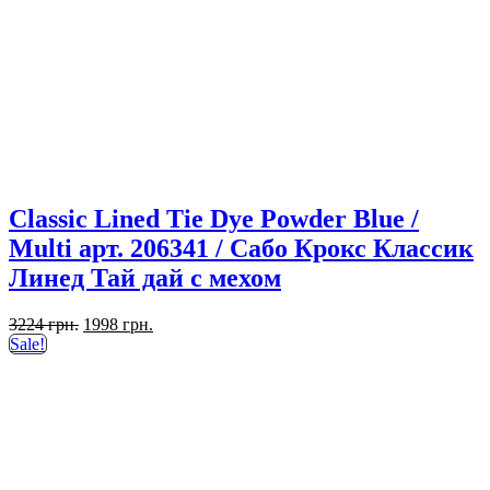
Classic Lined Tie Dye Powder Blue /
Multi арт. 206341 / Сабо Крокс Классик
Линед Тай дай с мехом
Первоначальная
Текущая
3224
грн.
1998
грн.
цена
цена:
Sale!
составляла
1998 грн..
3224 грн..