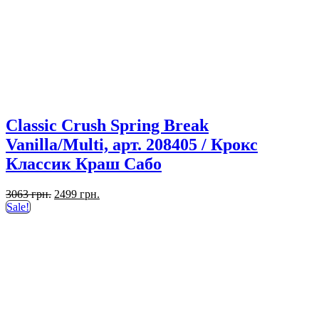
Classic Crush Spring Break
Vanilla/Multi, арт. 208405 / Крокс
Классик Краш Сабо
Первоначальная
Текущая
3063
грн.
2499
грн.
цена
цена:
Sale!
составляла
2499 грн..
3063 грн..