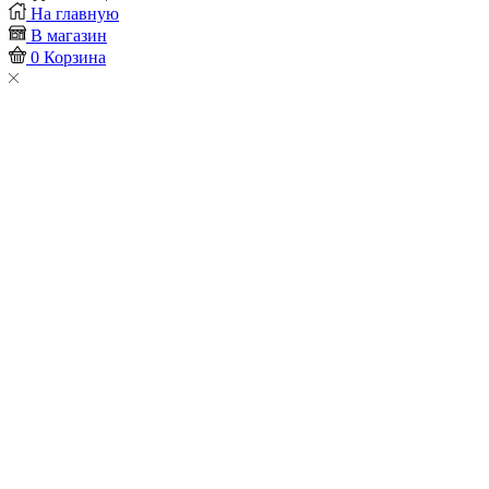
Placeholder
На главную
for
В магазин
ajax
0
Корзина
description
replacement