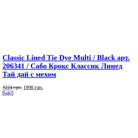
Classic Lined Tie Dye Multi / Black арт.
206341 / Сабо Крокс Классик Линед
Тай дай с мехом
Первоначальная
Текущая
3224
грн.
1998
грн.
цена
цена:
Sale!
составляла
1998 грн..
3224 грн..