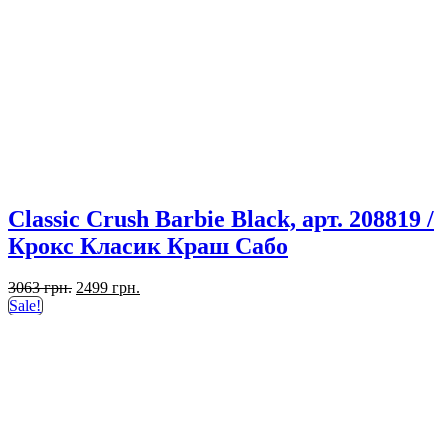
Classic Crush Barbie Black, арт. 208819 /
Крокс Класик Краш Сабо
Первоначальная
Текущая
3063
грн.
2499
грн.
цена
цена:
Sale!
составляла
2499 грн..
3063 грн..