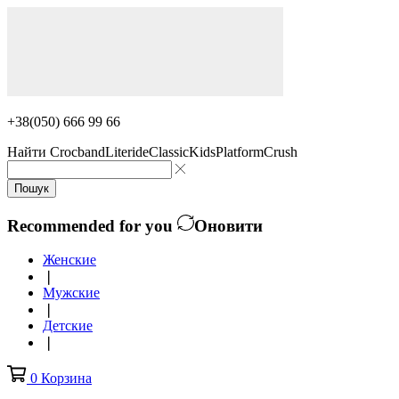
+38(050) 666 99 66
Найти
Crocband
Literide
Classic
Kids
Platform
Crush
Пошук
Recommended for you
Оновити
Женские
❘
Мужские
❘
Детские
❘
0
Корзина