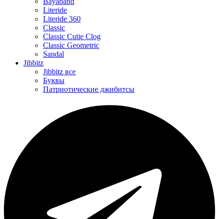
Bayaband
Literide
Literide 360
Classic
Classic Cutie Clog
Classic Geometric
Sandal
Jibbitz
Jibbitz все
Буквы
Патриотические джибитсы