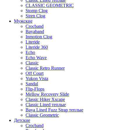
Classic Lined теплые
CLASSIC GEOMETRIC
Stomp Clog
Siren Clog
Мужские
Crocband
Bayaband
Inmotion Clog
Literide
Literide 360
Echo
Echo Wave
Classic
Classic Retro Runner
Off Court
Yukon Vista
Sandal
Flip-Flops
Mellow Recovery Slide
Classic Hiker Xscape
Classic Lined теплые
Baya Lined Fuzz Strap теплые
Classic Geometric
Детские
Crocband