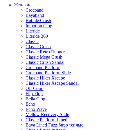
Женские
Crocband
Bayaband
Bubble Crush
Inmotion Clog
Literide
Literide 360
Classic
Classic Crush
Classic Retro Runner
Classic Mega Crush
Classic Crush Sandal
Crocband Platform
Crocband Platform Slide
Classic Hiker Xscape
Classic Hiker Xscape Sandal
Off Court
Flip-Flop
Bella Clog
Echo
Echo Wave
Mellow Recovery Slide
Classic Platform Lined
Baya Lined Fuzz Strap теплые