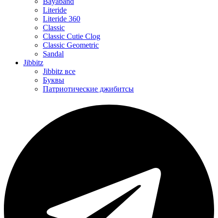
Bayaband
Literide
Literide 360
Classic
Classic Cutie Clog
Classic Geometric
Sandal
Jibbitz
Jibbitz все
Буквы
Патриотические джибитсы