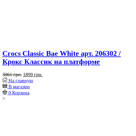
Crocs Classic Bae White арт. 206302 /
Крокс Классик на платформе
Первоначальная
Текущая
3061
грн.
1899
грн.
Placeholder
цена
цена:
На главную
for
составляла
1899 грн..
В магазин
ajax
3061 грн..
0
Корзина
description
replacement