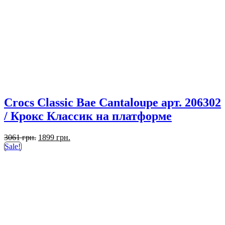
Crocs Classic Bae Cantaloupe арт. 206302
/ Крокс Классик на платформе
Первоначальная
Текущая
3061
грн.
1899
грн.
цена
цена:
Sale!
составляла
1899 грн..
3061 грн..