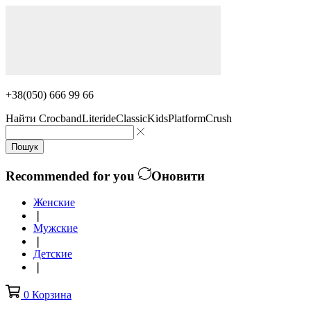
+38(050) 666 99 66
Найти
Crocband
Literide
Classic
Kids
Platform
Crush
Пошук
Recommended for you
Оновити
Женские
❘
Мужские
❘
Детские
❘
0
Корзина