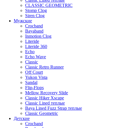
Classic Lined теплые
CLASSIC GEOMETRIC
Stomp Clog
Siren Clog
Мужские
Crocband
Bayaband
Inmotion Clog
Literide
Literide 360
Echo
Echo Wave
Classic
Classic Retro Runner
Off Court
Yukon Vista
Sandal
Flip-Flops
Mellow Recovery Slide
Classic Hiker Xscape
Classic Lined теплые
Baya Lined Fuzz Strap теплые
Classic Geometric
Детские
Crocband