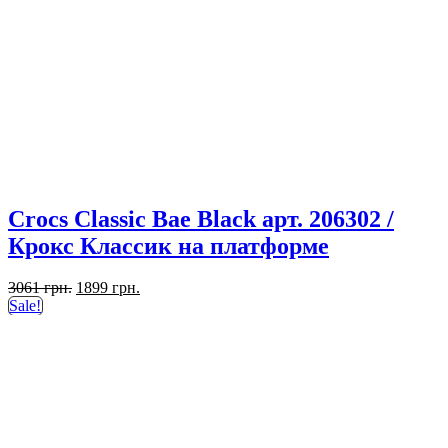
Crocs Classic Bae Black арт. 206302 /
Крокс Классик на платформе
Первоначальная
Текущая
3061
грн.
1899
грн.
цена
цена:
Sale!
составляла
1899 грн..
3061 грн..