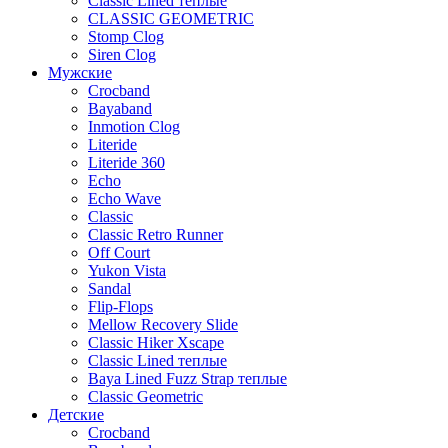
Classic Lined теплые
CLASSIC GEOMETRIC
Stomp Clog
Siren Clog
Мужские
Crocband
Bayaband
Inmotion Clog
Literide
Literide 360
Echo
Echo Wave
Classic
Classic Retro Runner
Off Court
Yukon Vista
Sandal
Flip-Flops
Mellow Recovery Slide
Classic Hiker Xscape
Classic Lined теплые
Baya Lined Fuzz Strap теплые
Classic Geometric
Детские
Crocband