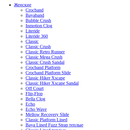
Женские
Crocband
Bayaband
Bubble Crush
Inmotion Clog
Literide
Literide 360
Classic
Classic Crush
Classic Retro Runner
Classic Mega Crush
Classic Crush Sandal
Crocband Platform
Crocband Platform Slide
Classic Hiker Xscape
Classic Hiker Xscape Sandal
Off Court
Flip-Flop
Bella Clog
Echo
Echo Wave
Mellow Recovery Slide
Classic Platform Lined
Baya Lined Fuzz Strap теплые