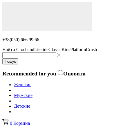
+38(050) 666 99 66
Найти
Crocband
Literide
Classic
Kids
Platform
Crush
Пошук
Recommended for you
Оновити
Женские
❘
Мужские
❘
Детские
❘
0
Корзина