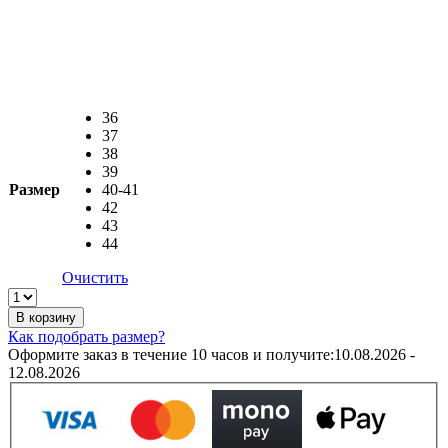
36
37
38
39
Размер
40-41
42
43
44
Очистить
Crocs
Off
В корзину
Grid
Как подобрать размер?
Clog
Оформите заказ в течение 10 часов и получите:
10.08.2026 -
White
12.08.2026
арт.
205177
/
Крокс