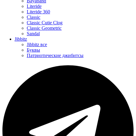
Bayaband
Literide
Literide 360
Classic
Classic Cutie Clog
Classic Geometric
Sandal
Jibbitz
Jibbitz все
Буквы
Патриотические джибитсы