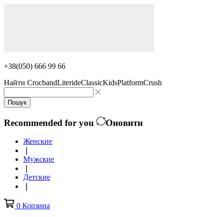
+38(050) 666 99 66
Найти
Crocband
Literide
Classic
Kids
Platform
Crush
Пошук
Recommended for you
Оновити
Женские
❘
Мужские
❘
Детские
❘
0
Корзина