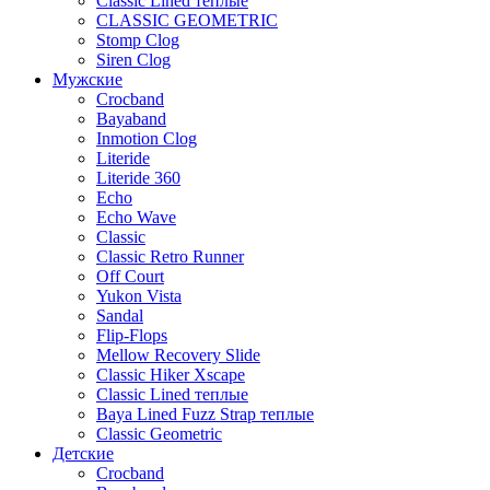
Classic Lined теплые
CLASSIC GEOMETRIC
Stomp Clog
Siren Clog
Мужские
Crocband
Bayaband
Inmotion Clog
Literide
Literide 360
Echo
Echo Wave
Classic
Classic Retro Runner
Off Court
Yukon Vista
Sandal
Flip-Flops
Mellow Recovery Slide
Classic Hiker Xscape
Classic Lined теплые
Baya Lined Fuzz Strap теплые
Classic Geometric
Детские
Crocband