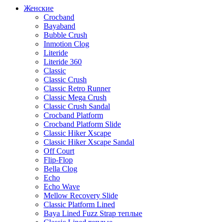
Женские
Crocband
Bayaband
Bubble Crush
Inmotion Clog
Literide
Literide 360
Classic
Classic Crush
Classic Retro Runner
Classic Mega Crush
Classic Crush Sandal
Crocband Platform
Crocband Platform Slide
Classic Hiker Xscape
Classic Hiker Xscape Sandal
Off Court
Flip-Flop
Bella Clog
Echo
Echo Wave
Mellow Recovery Slide
Classic Platform Lined
Baya Lined Fuzz Strap теплые