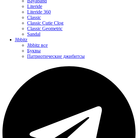
Bayaband
Literide
Literide 360
Classic
Classic Cutie Clog
Classic Geometric
Sandal
Jibbitz
Jibbitz все
Буквы
Патриотические джибитсы