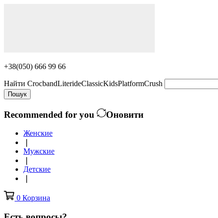
+38(050) 666 99 66
Найти
Crocband
Literide
Classic
Kids
Platform
Crush
Пошук
Recommended for you
Оновити
Женские
❘
Мужские
❘
Детские
❘
0
Корзина
Есть вопросы?