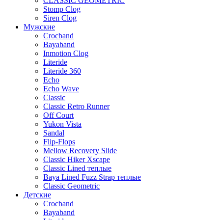
CLASSIC GEOMETRIC
Stomp Clog
Siren Clog
Мужские
Crocband
Bayaband
Inmotion Clog
Literide
Literide 360
Echo
Echo Wave
Classic
Classic Retro Runner
Off Court
Yukon Vista
Sandal
Flip-Flops
Mellow Recovery Slide
Classic Hiker Xscape
Classic Lined теплые
Baya Lined Fuzz Strap теплые
Classic Geometric
Детские
Crocband
Bayaband