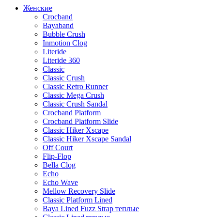
Женские
Crocband
Bayaband
Bubble Crush
Inmotion Clog
Literide
Literide 360
Classic
Classic Crush
Classic Retro Runner
Classic Mega Crush
Classic Crush Sandal
Crocband Platform
Crocband Platform Slide
Classic Hiker Xscape
Classic Hiker Xscape Sandal
Off Court
Flip-Flop
Bella Clog
Echo
Echo Wave
Mellow Recovery Slide
Classic Platform Lined
Baya Lined Fuzz Strap теплые