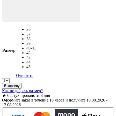
36
37
38
39
40-41
Размер
42
43
44
45
Очистить
Crocs
Bayaband
В корзину
Charcoal
Как подобрать размер?
арт.
🔥 6 штук продано за 3 дня
205089
Оформите заказ в течение 10 часов и получите:
10.08.2026 -
/
12.08.2026
Крокс
Баябенд