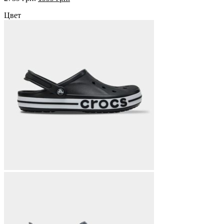
цена
цена:
Цвет
составляла
1999 грн..
2739 грн..