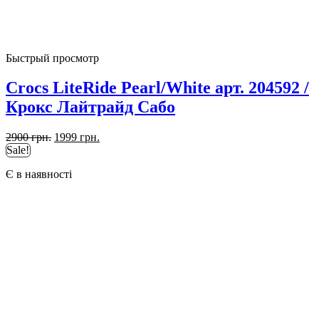
Быстрый просмотр
Crocs LiteRide Pearl/White арт. 204592 /
Крокс Лайтрайд Сабо
Первоначальная
Текущая
2900
грн.
1999
грн.
цена
цена:
Sale!
составляла
1999 грн..
Є в наявності
2900 грн..