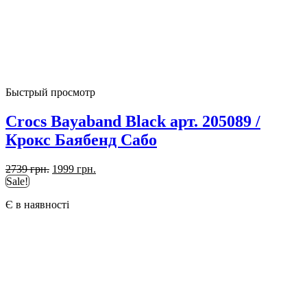
Быстрый просмотр
Crocs Bayaband Black арт. 205089 /
Крокс Баябенд Сабо
Первоначальная
Текущая
2739
грн.
1999
грн.
цена
цена:
Sale!
составляла
1999 грн..
Є в наявності
2739 грн..