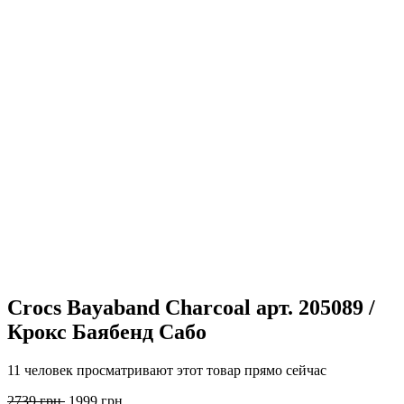
Crocs Bayaband Charcoal арт. 205089 /
Крокс Баябенд Сабо
11 человек просматривают этот товар прямо сейчас
Первоначальная
Текущая
2739
грн.
1999
грн.