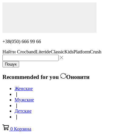
+38(050) 666 99 66
Найти
Crocband
Literide
Classic
Kids
Platform
Crush
Пошук
Recommended for you
Оновити
Женские
❘
Мужские
❘
Детские
❘
0
Корзина