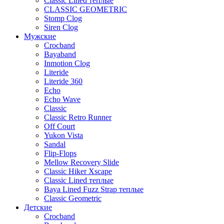
Classic Lined теплые
CLASSIC GEOMETRIC
Stomp Clog
Siren Clog
Мужские
Crocband
Bayaband
Inmotion Clog
Literide
Literide 360
Echo
Echo Wave
Classic
Classic Retro Runner
Off Court
Yukon Vista
Sandal
Flip-Flops
Mellow Recovery Slide
Classic Hiker Xscape
Classic Lined теплые
Baya Lined Fuzz Strap теплые
Classic Geometric
Детские
Crocband