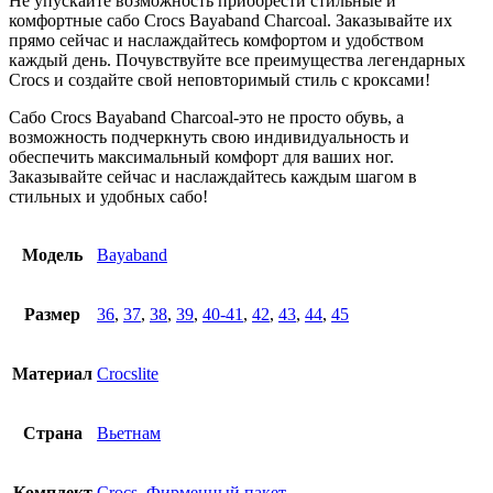
Не упускайте возможность приобрести стильные и
комфортные сабо Crocs Bayaband Charcoal. Заказывайте их
прямо сейчас и наслаждайтесь комфортом и удобством
каждый день. Почувствуйте все преимущества легендарных
Crocs и создайте свой неповторимый стиль с кроксами!
Сабо Crocs Bayaband Charcoal-это не просто обувь, а
возможность подчеркнуть свою индивидуальность и
обеспечить максимальный комфорт для ваших ног.
Заказывайте сейчас и наслаждайтесь каждым шагом в
стильных и удобных сабо!
Модель
Bayaband
Размер
36
,
37
,
38
,
39
,
40-41
,
42
,
43
,
44
,
45
Материал
Crocslite
Страна
Вьетнам
Комплект
Crocs
,
Фирменный пакет