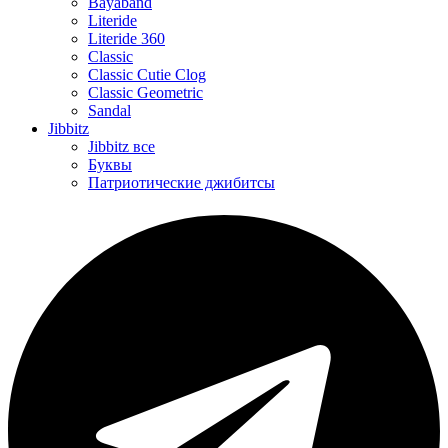
Bayaband
Literide
Literide 360
Classic
Classic Cutie Clog
Classic Geometric
Sandal
Jibbitz
Jibbitz все
Буквы
Патриотические джибитсы