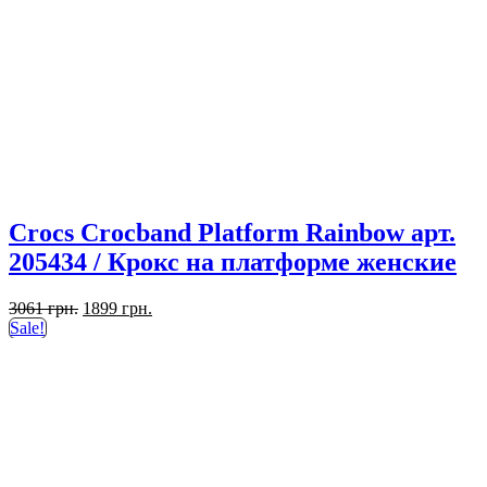
Crocs Crocband Platform Rainbow арт.
205434 / Крокс на платформе женские
Первоначальная
Текущая
3061
грн.
1899
грн.
цена
цена:
Sale!
составляла
1899 грн..
3061 грн..