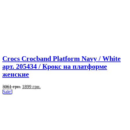
Crocs Crocband Platform Navy / White
арт. 205434 / Крокс на платформе
женские
Первоначальная
Текущая
3061
грн.
1899
грн.
цена
цена:
Sale!
составляла
1899 грн..
3061 грн..