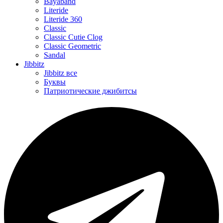
Bayaband
Literide
Literide 360
Classic
Classic Cutie Clog
Classic Geometric
Sandal
Jibbitz
Jibbitz все
Буквы
Патриотические джибитсы