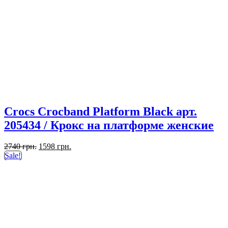
Crocs Crocband Platform Black арт.
205434 / Крокс на платформе женские
Первоначальная
Текущая
2740
грн.
1598
грн.
цена
цена:
Sale!
составляла
1598 грн..
2740 грн..