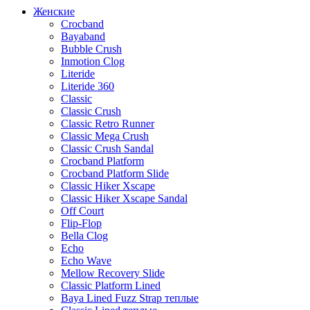
Женские
Crocband
Bayaband
Bubble Crush
Inmotion Clog
Literide
Literide 360
Classic
Classic Crush
Classic Retro Runner
Classic Mega Crush
Classic Crush Sandal
Crocband Platform
Crocband Platform Slide
Classic Hiker Xscape
Classic Hiker Xscape Sandal
Off Court
Flip-Flop
Bella Clog
Echo
Echo Wave
Mellow Recovery Slide
Classic Platform Lined
Baya Lined Fuzz Strap теплые