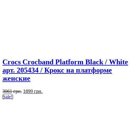
Crocs Crocband Platform Black / White
арт. 205434 / Крокс на платформе
женские
Первоначальная
Текущая
3061
грн.
1899
грн.
цена
цена:
Sale!
составляла
1899 грн..
3061 грн..