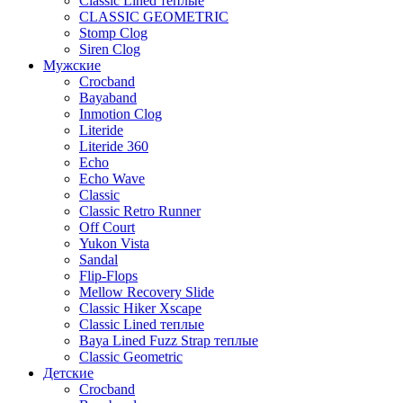
Classic Lined теплые
CLASSIC GEOMETRIC
Stomp Clog
Siren Clog
Мужские
Crocband
Bayaband
Inmotion Clog
Literide
Literide 360
Echo
Echo Wave
Classic
Classic Retro Runner
Off Court
Yukon Vista
Sandal
Flip-Flops
Mellow Recovery Slide
Classic Hiker Xscape
Classic Lined теплые
Baya Lined Fuzz Strap теплые
Classic Geometric
Детские
Crocband