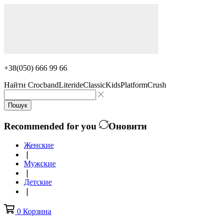
+38(050) 666 99 66
Найти
Crocband
Literide
Classic
Kids
Platform
Crush
Пошук
Recommended for you
Оновити
Женские
❘
Мужские
❘
Детские
❘
0
Корзина