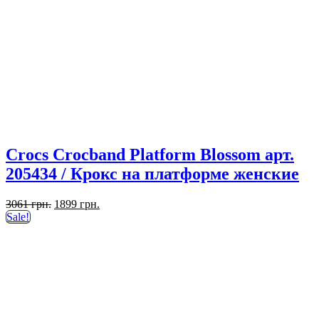
Crocs Crocband Platform Blossom арт.
205434 / Крокс на платформе женские
Первоначальная
Текущая
3061
грн.
1899
грн.
цена
цена:
Sale!
составляла
1899 грн..
3061 грн..