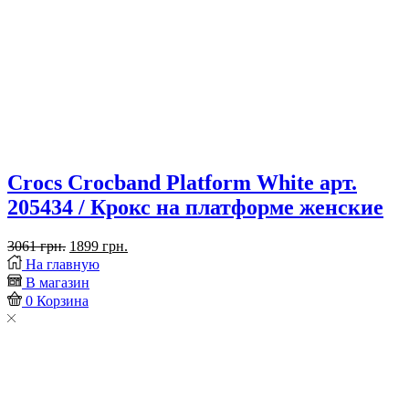
Crocs Crocband Platform White арт.
205434 / Крокс на платформе женские
Первоначальная
Текущая
3061
грн.
1899
грн.
Placeholder
цена
цена:
На главную
for
составляла
1899 грн..
В магазин
ajax
3061 грн..
0
Корзина
description
replacement