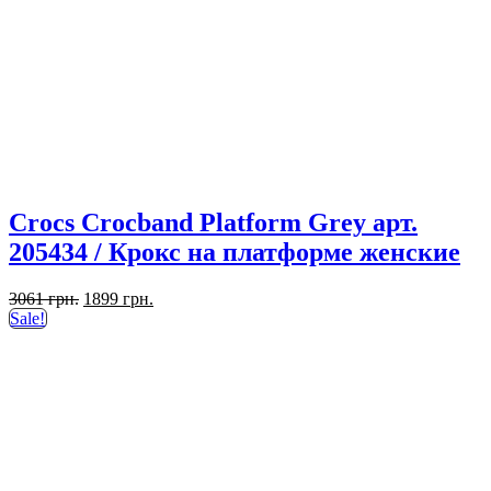
Crocs Crocband Platform Grey арт.
205434 / Крокс на платформе женские
Первоначальная
Текущая
3061
грн.
1899
грн.
цена
цена:
Sale!
составляла
1899 грн..
3061 грн..