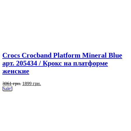
Crocs Crocband Platform Mineral Blue
арт. 205434 / Крокс на платформе
женские
Первоначальная
Текущая
3061
грн.
1899
грн.
цена
цена:
Sale!
составляла
1899 грн..
3061 грн..