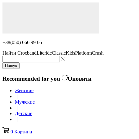
+38(050) 666 99 66
Найти
Crocband
Literide
Classic
Kids
Platform
Crush
Пошук
Recommended for you
Оновити
Женские
❘
Мужские
❘
Детские
❘
0
Корзина