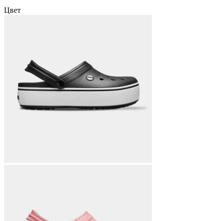
цена
цена:
Цвет
составляла
1598 грн..
2740 грн..