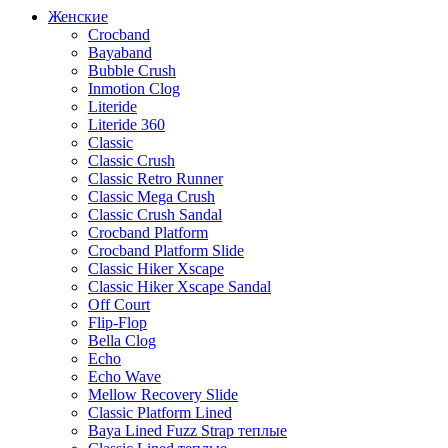
Женские
Crocband
Bayaband
Bubble Crush
Inmotion Clog
Literide
Literide 360
Classic
Classic Crush
Classic Retro Runner
Classic Mega Crush
Classic Crush Sandal
Crocband Platform
Crocband Platform Slide
Classic Hiker Xscape
Classic Hiker Xscape Sandal
Off Court
Flip-Flop
Bella Clog
Echo
Echo Wave
Mellow Recovery Slide
Classic Platform Lined
Baya Lined Fuzz Strap теплые