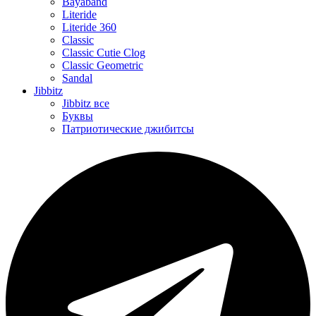
Bayaband
Literide
Literide 360
Classic
Classic Cutie Clog
Classic Geometric
Sandal
Jibbitz
Jibbitz все
Буквы
Патриотические джибитсы