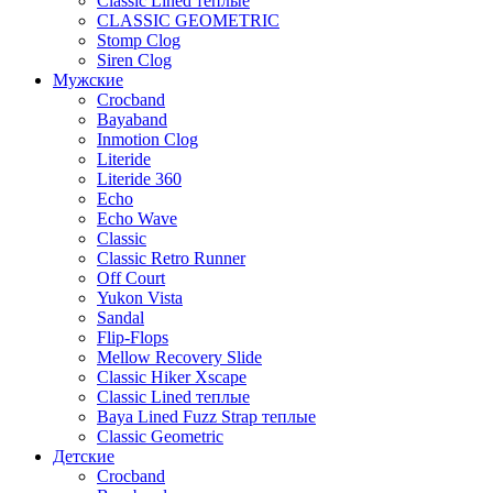
Classic Lined теплые
CLASSIC GEOMETRIC
Stomp Clog
Siren Clog
Мужские
Crocband
Bayaband
Inmotion Clog
Literide
Literide 360
Echo
Echo Wave
Classic
Classic Retro Runner
Off Court
Yukon Vista
Sandal
Flip-Flops
Mellow Recovery Slide
Classic Hiker Xscape
Classic Lined теплые
Baya Lined Fuzz Strap теплые
Classic Geometric
Детские
Crocband