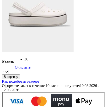
36
Размер
Очистить
Crocs
Crocband
В корзину
Platform
Как подобрать размер?
Black
Оформите заказ в течение 10 часов и получите:
10.08.2026 -
арт.
12.08.2026
205434
/
Крокс
на