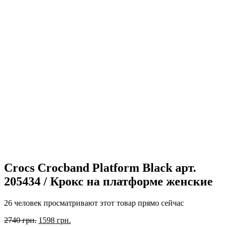
Crocs Crocband Platform Black арт.
205434 / Крокс на платформе женские
26 человек просматривают этот товар прямо сейчас
Первоначальная
Текущая
2740
грн.
1598
грн.