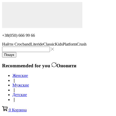
+38(050) 666 99 66
Найти
Crocband
Literide
Classic
Kids
Platform
Crush
Пошук
Recommended for you
Оновити
Женские
❘
Мужские
❘
Детские
❘
0
Корзина