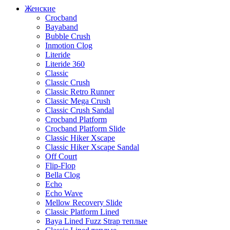
Женские
Crocband
Bayaband
Bubble Crush
Inmotion Clog
Literide
Literide 360
Classic
Classic Crush
Classic Retro Runner
Classic Mega Crush
Classic Crush Sandal
Crocband Platform
Crocband Platform Slide
Classic Hiker Xscape
Classic Hiker Xscape Sandal
Off Court
Flip-Flop
Bella Clog
Echo
Echo Wave
Mellow Recovery Slide
Classic Platform Lined
Baya Lined Fuzz Strap теплые