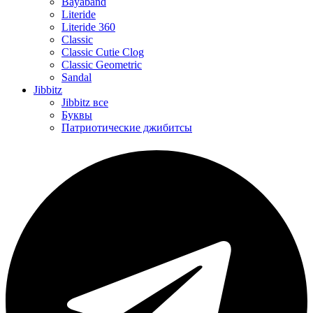
Bayaband
Literide
Literide 360
Classic
Classic Cutie Clog
Classic Geometric
Sandal
Jibbitz
Jibbitz все
Буквы
Патриотические джибитсы