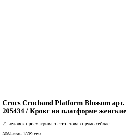
Crocs Crocband Platform Blossom арт.
205434 / Крокс на платформе женские
21 человек просматривают этот товар прямо сейчас
Первоначальная
Текущая
3061
грн.
1899
грн.