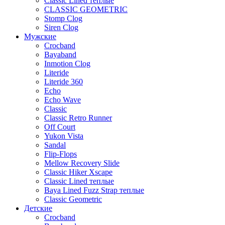
Classic Lined теплые
CLASSIC GEOMETRIC
Stomp Clog
Siren Clog
Мужские
Crocband
Bayaband
Inmotion Clog
Literide
Literide 360
Echo
Echo Wave
Classic
Classic Retro Runner
Off Court
Yukon Vista
Sandal
Flip-Flops
Mellow Recovery Slide
Classic Hiker Xscape
Classic Lined теплые
Baya Lined Fuzz Strap теплые
Classic Geometric
Детские
Crocband