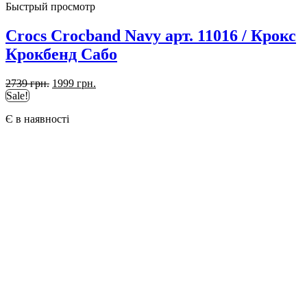
Быстрый просмотр
Crocs Crocband Navy арт. 11016 / Крокс
Крокбенд Сабо
Первоначальная
Текущая
2739
грн.
1999
грн.
цена
цена:
Sale!
составляла
1999 грн..
Є в наявності
2739 грн..