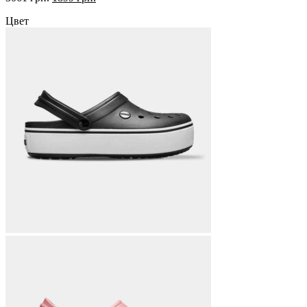
цена
цена:
Цвет
составляла
1899 грн..
3061 грн..