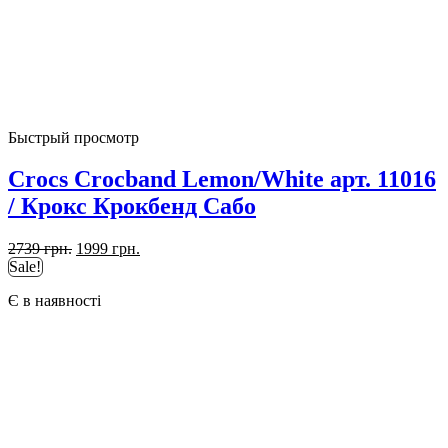
Быстрый просмотр
Crocs Crocband Lemon/White арт. 11016
/ Крокс Крокбенд Сабо
Первоначальная
Текущая
2739
грн.
1999
грн.
цена
цена:
Sale!
составляла
1999 грн..
Є в наявності
2739 грн..