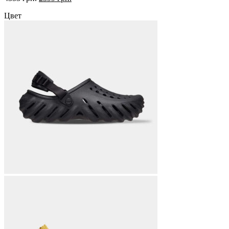
цена
цена:
Цвет
составляла
2399 грн..
4353 грн..