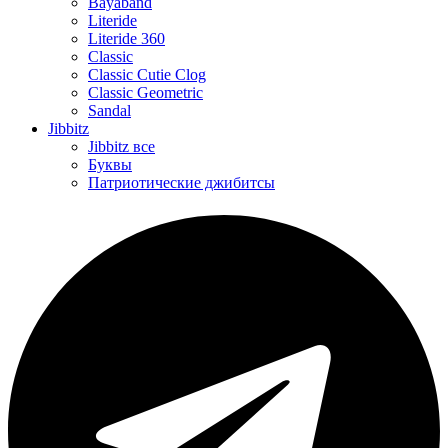
Bayaband
Literide
Literide 360
Classic
Classic Cutie Clog
Classic Geometric
Sandal
Jibbitz
Jibbitz все
Буквы
Патриотические джибитсы