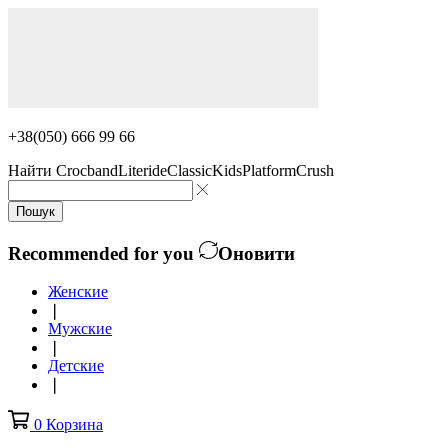
+38(050) 666 99 66
Найти
Crocband
Literide
Classic
Kids
Platform
Crush
Пошук
Recommended for you
Оновити
Женские
❘
Мужские
❘
Детские
❘
0
Корзина