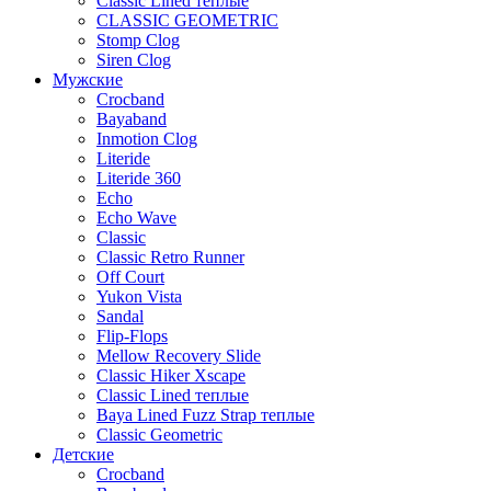
Classic Lined теплые
CLASSIC GEOMETRIC
Stomp Clog
Siren Clog
Мужские
Crocband
Bayaband
Inmotion Clog
Literide
Literide 360
Echo
Echo Wave
Classic
Classic Retro Runner
Off Court
Yukon Vista
Sandal
Flip-Flops
Mellow Recovery Slide
Classic Hiker Xscape
Classic Lined теплые
Baya Lined Fuzz Strap теплые
Classic Geometric
Детские
Crocband