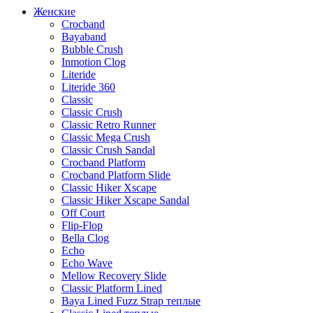
Женские
Crocband
Bayaband
Bubble Crush
Inmotion Clog
Literide
Literide 360
Classic
Classic Crush
Classic Retro Runner
Classic Mega Crush
Classic Crush Sandal
Crocband Platform
Crocband Platform Slide
Classic Hiker Xscape
Classic Hiker Xscape Sandal
Off Court
Flip-Flop
Bella Clog
Echo
Echo Wave
Mellow Recovery Slide
Classic Platform Lined
Baya Lined Fuzz Strap теплые