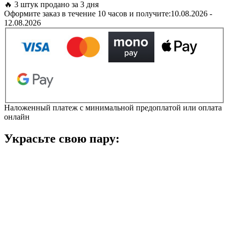
Army
🔥 3 штук продано за 3 дня
Green
Оформите заказ в течение 10 часов и получите:
10.08.2026 -
арт.
12.08.2026
207937
/
Крокс
Ехо
хакі
Сабо
кількість
Наложенный платеж с минимальной предоплатой или оплата
онлайн
Украсьте свою пару: