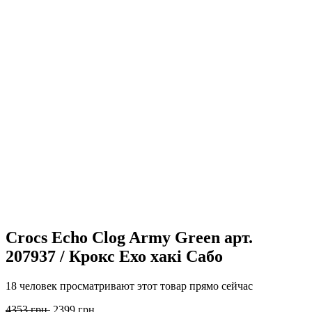
Crocs Echo Clog Army Green арт.
207937 / Крокс Ехо хакі Сабо
18 человек просматривают этот товар прямо сейчас
Первоначальная
Текущая
4353
грн.
2399
грн.